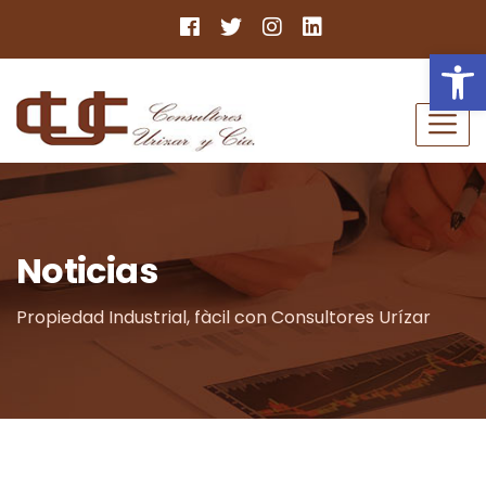
Ab
Noticias
Propiedad Industrial, fàcil con Consultores Urízar