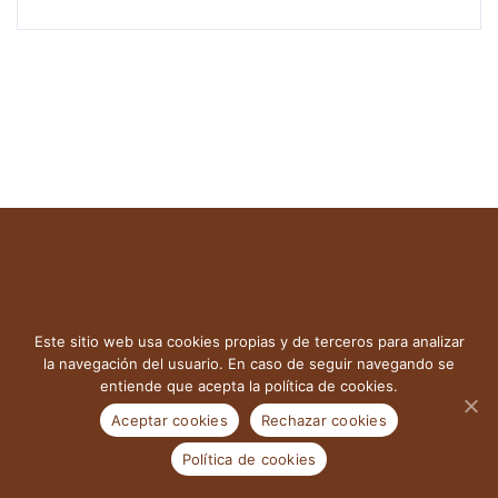
Sobre Nosotros
Este sitio web usa cookies propias y de terceros para analizar
la navegación del usuario. En caso de seguir navegando se
En Consultores Urízar contamos con ocho
entiende que acepta la política de cookies.
profesionales, y una red de corresponsales de
Aceptar cookies
Rechazar cookies
confianza en todo el mundo. Nuestra sede central está
Política de cookies
en
Bilbao
y disponemos de
delegación
en Madrid.