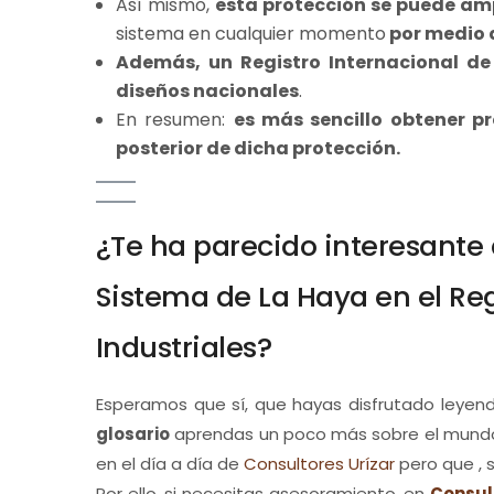
Así mismo,
esta protección se puede am
sistema en cualquier momento
por medio d
Además, un Registro Internacional de
diseños nacionales
.
En resumen:
es más sencillo obtener pr
posterior de dicha protección.
¿Te ha parecido interesante 
Sistema de La Haya en el Reg
Industriales?
Esperamos que sí, que hayas disfrutado leye
glosario
aprendas un poco más sobre el mund
en el día a día de
Consultores Urízar
pero que , s
Por ello, si necesitas asesoramiento, en
Consul