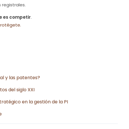
 registrales.
e es competir
.
protégete.
ial y las patentes?
os del siglo XXI
ratégico en la gestión de la PI
e